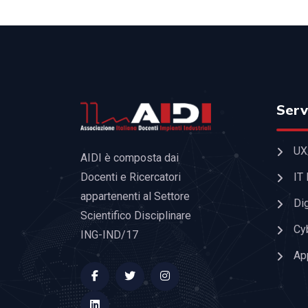
Serv
UX
AIDI è composta dai
IT
Docenti e Ricercatori
appartenenti al Settore
Dig
Scientifico Disciplinare
Cy
ING-IND/17
Ap