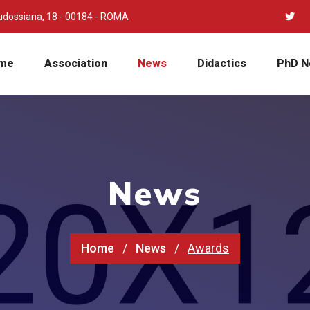
udossiana, 18 - 00184 - ROMA
me
Association
News
Didactics
PhD N
News
Home
News
Awards