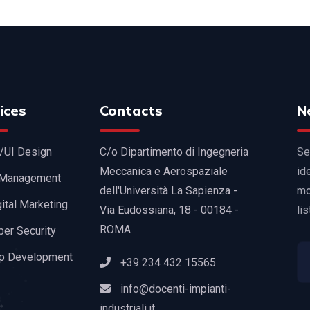
ices
Contacts
N
/UI Design
C/o Dipartimento di Ingegneria
Se
Meccanica e Aerospaziale
id
 Management
dell'Università La Sapienza -
mo
ital Marketing
Via Eudossiana, 18 - 00184 -
lis
ROMA
ber Security
p Development
+39 234 432 15565
info@docenti-impianti-
industriali.it