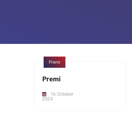
Premi
Premi
16 October
2024