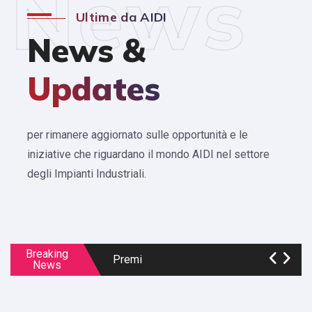
News
Ultime da AIDI
News &
Updates
per rimanere aggiornato sulle opportunità e le
iniziative che riguardano il mondo AIDI nel settore
Freshmen PhD & Professionals
degli Impianti Industriali.
Cruise School 2025
XXXI AIDI “Francesco Turco”
Summer School 2026
Breaking
Premi
News
Bandi